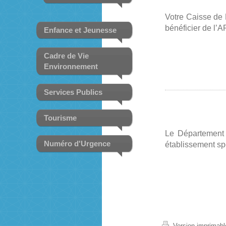
Votre Caisse de 
bénéficier de l’A
Enfance et Jeunesse
Cadre de Vie
Environnement
Services Publics
Tourisme
Le Département 
Numéro d'Urgence
établissement sp