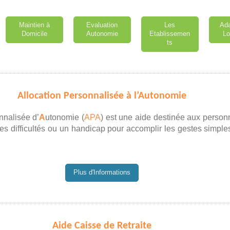
Maintien à
Evaluation
Les
Ada
Domicile
Autonomie
Etablissemen
L
ts
Allocation Personnalisée à l’Autonomie
nnalisée d’
A
utonomie (
APA
) est une aide destinée aux perso
es difficultés ou un handicap pour accomplir les gestes simples
Plus d'Informations
Aide Caisse de Retraite