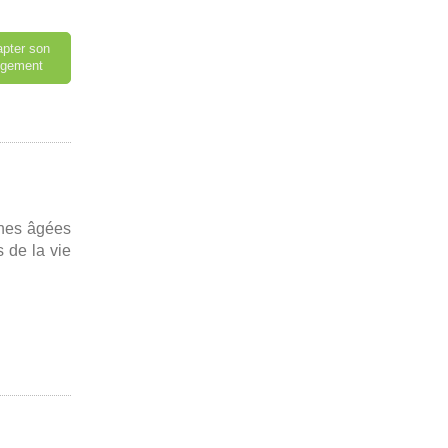
pter son
ogement
nnes âgées
 de la vie