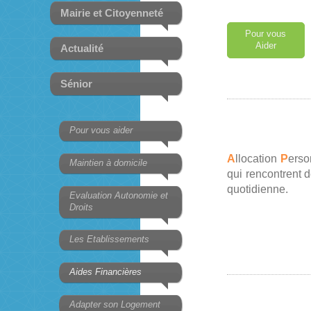
Mairie et Citoyenneté
Pour vous
Aider
Actualité
Sénior
Pour vous aider
A
llocation
P
erso
Maintien à domicile
qui rencontrent d
quotidienne.
Evaluation Autonomie et
Droits
Les Etablissements
Aides Financières
Adapter son Logement