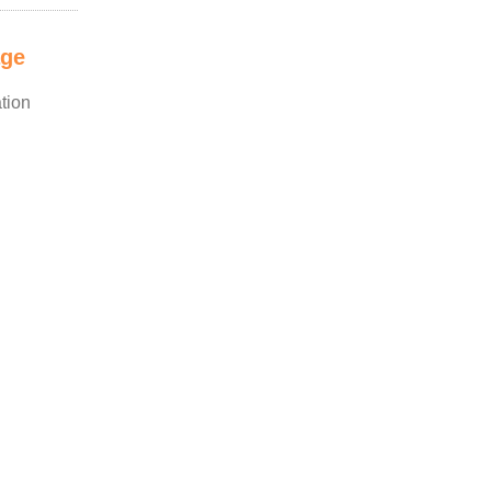
age
tion