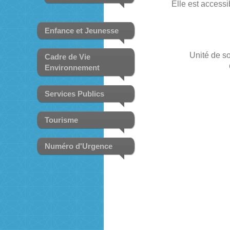
Elle est accessi
Enfance et Jeunesse
Unité de s
Cadre de Vie
Environnement
Services Publics
Tourisme
Numéro d'Urgence