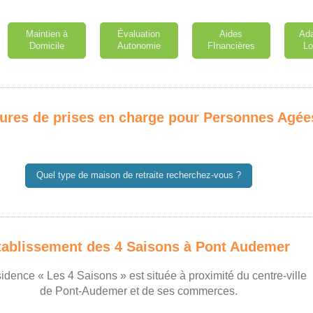
Maintien à
Évaluation
Aides
Ada
Domicile
Autonomie
FInancières
L
tures de prises en charge pour Personnes Agée
Quel type de maison de retraite recherchez-vous ?
tablissement des 4 Saisons à Pont Audemer
sidence « Les 4 Saisons » est située à proximité du centre-ville
de Pont-Audemer et de ses commerces.